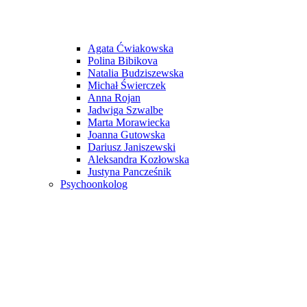
Agata Ćwiakowska
Polina Bibikova
Natalia Budziszewska
Michał Świerczek
Anna Rojan
Jadwiga Szwalbe
Marta Morawiecka
Joanna Gutowska
Dariusz Janiszewski
Aleksandra Kozłowska
Justyna Pancześnik
Psychoonkolog