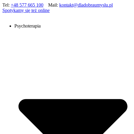
Tel:
+48 577 665 100
Mail:
kontakt@dladobraumyslu.pl
Spotykamy się też online
Psychoterapia