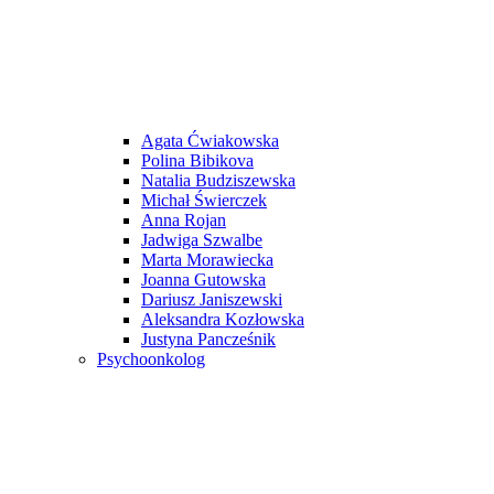
Agata Ćwiakowska
Polina Bibikova
Natalia Budziszewska
Michał Świerczek
Anna Rojan
Jadwiga Szwalbe
Marta Morawiecka
Joanna Gutowska
Dariusz Janiszewski
Aleksandra Kozłowska
Justyna Pancześnik
Psychoonkolog