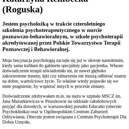
(Roguska)
Jestem psycholożką w trakcie czteroletniego
szkolenia psychoterapeutycznego w nurcie
poznawczo-behawioralnym, w szkole psychoterapii
akredytowanej przez Polskie Towarzystwo Terapii
Poznawczej i Behawioralnej.
Moja fascynacja psychologią zaczęła się już w okresie nastoletnim,
kiedy sama trafiłam do gabinetu specjalisty jako pacjentka. Własne
doświadczenie terapii uświadomiło mi, że nawet głęboko
zakorzenione traumy, lęki czy zaburzenia nie muszą odbierać szansy
na dobre, wartościowe życie. To właśnie wtedy pojawiło się we
mnie pragnienie, by wspierać innych w procesie zmiany.
Doświadczenie zdobywałam m.in. na stażu w szpitalu MSCZ im.
Jana Mazurkiewicza w Pruszkowie na oddziale całodobowych
przyjęć dla dorosłych, w warszawskiej poradni Educatio (obecnie
Psychoklinika) oraz w Ogólnopolskim Centrum Zaburzeń
Odżywiania. Obecnie jestem związana z Centrum Psychoterapii Dla
Dobra Umysłu.