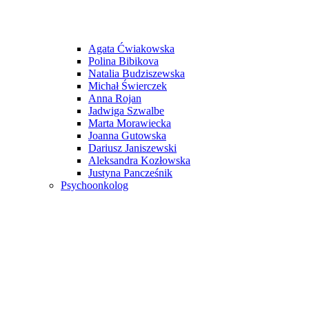
Agata Ćwiakowska
Polina Bibikova
Natalia Budziszewska
Michał Świerczek
Anna Rojan
Jadwiga Szwalbe
Marta Morawiecka
Joanna Gutowska
Dariusz Janiszewski
Aleksandra Kozłowska
Justyna Pancześnik
Psychoonkolog