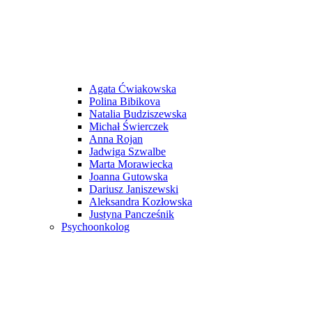
Agata Ćwiakowska
Polina Bibikova
Natalia Budziszewska
Michał Świerczek
Anna Rojan
Jadwiga Szwalbe
Marta Morawiecka
Joanna Gutowska
Dariusz Janiszewski
Aleksandra Kozłowska
Justyna Pancześnik
Psychoonkolog