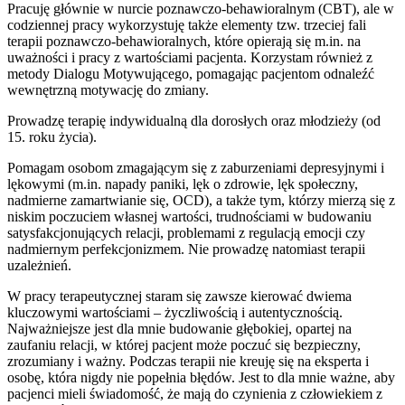
Pracuję głównie w nurcie poznawczo-behawioralnym (CBT), ale w
codziennej pracy wykorzystuję także elementy tzw. trzeciej fali
terapii poznawczo-behawioralnych, które opierają się m.in. na
uważności i pracy z wartościami pacjenta. Korzystam również z
metody Dialogu Motywującego, pomagając pacjentom odnaleźć
wewnętrzną motywację do zmiany.
Prowadzę terapię indywidualną dla dorosłych oraz młodzieży (od
15. roku życia).
Pomagam osobom zmagającym się z zaburzeniami depresyjnymi i
lękowymi (m.in. napady paniki, lęk o zdrowie, lęk społeczny,
nadmierne zamartwianie się, OCD), a także tym, którzy mierzą się z
niskim poczuciem własnej wartości, trudnościami w budowaniu
satysfakcjonujących relacji, problemami z regulacją emocji czy
nadmiernym perfekcjonizmem. Nie prowadzę natomiast terapii
uzależnień.
W pracy terapeutycznej staram się zawsze kierować dwiema
kluczowymi wartościami – życzliwością i autentycznością.
Najważniejsze jest dla mnie budowanie głębokiej, opartej na
zaufaniu relacji, w której pacjent może poczuć się bezpieczny,
zrozumiany i ważny. Podczas terapii nie kreuję się na eksperta i
osobę, która nigdy nie popełnia błędów. Jest to dla mnie ważne, aby
pacjenci mieli świadomość, że mają do czynienia z człowiekiem z