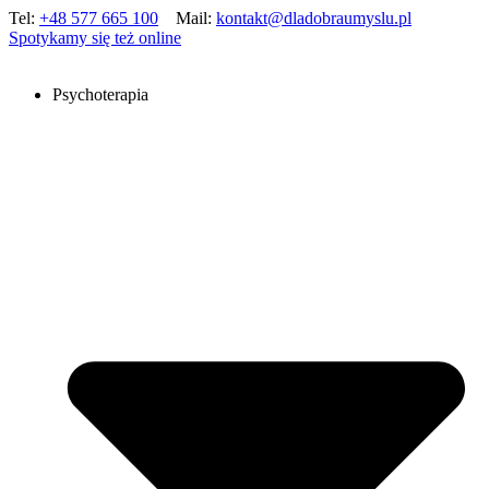
Tel:
+48 577 665 100
Mail:
kontakt@dladobraumyslu.pl
Spotykamy się też online
Psychoterapia