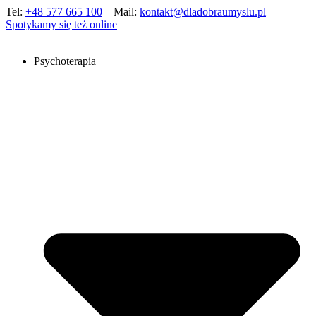
Tel:
+48 577 665 100
Mail:
kontakt@dladobraumyslu.pl
Spotykamy się też online
Psychoterapia