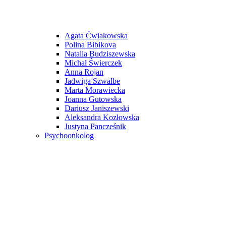
Agata Ćwiakowska
Polina Bibikova
Natalia Budziszewska
Michał Świerczek
Anna Rojan
Jadwiga Szwalbe
Marta Morawiecka
Joanna Gutowska
Dariusz Janiszewski
Aleksandra Kozłowska
Justyna Pancześnik
Psychoonkolog