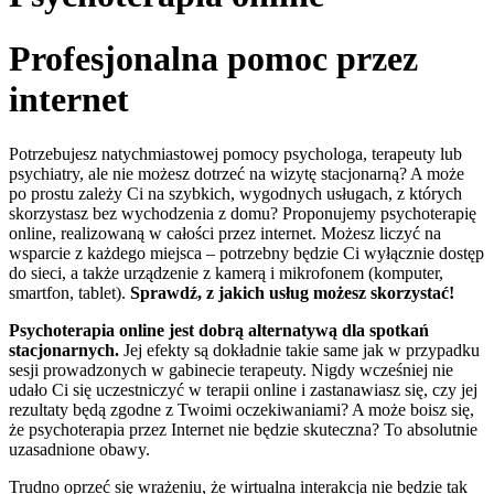
Profesjonalna pomoc przez
internet
Potrzebujesz natychmiastowej pomocy psychologa, terapeuty lub
psychiatry, ale nie możesz dotrzeć na wizytę stacjonarną? A może
po prostu zależy Ci na szybkich, wygodnych usługach, z których
skorzystasz bez wychodzenia z domu? Proponujemy psychoterapię
online, realizowaną w całości przez internet. Możesz liczyć na
wsparcie z każdego miejsca – potrzebny będzie Ci wyłącznie dostęp
do sieci, a także urządzenie z kamerą i mikrofonem (komputer,
smartfon, tablet).
Sprawdź, z jakich usług możesz skorzystać!
Psychoterapia online
jest
dobrą alternatywą
dla spotkań
stacjonarnych.
Jej efekty są dokładnie takie same jak w przypadku
sesji prowadzonych w gabinecie terapeuty. Nigdy wcześniej nie
udało Ci się uczestniczyć w terapii online i zastanawiasz się, czy jej
rezultaty będą zgodne z Twoimi oczekiwaniami? A może boisz się,
że psychoterapia przez Internet nie będzie skuteczna? To absolutnie
uzasadnione obawy.
Trudno oprzeć się wrażeniu, że wirtualna interakcja nie będzie tak