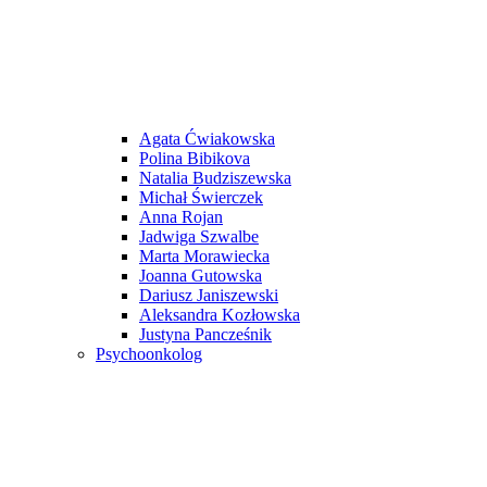
Agata Ćwiakowska
Polina Bibikova
Natalia Budziszewska
Michał Świerczek
Anna Rojan
Jadwiga Szwalbe
Marta Morawiecka
Joanna Gutowska
Dariusz Janiszewski
Aleksandra Kozłowska
Justyna Pancześnik
Psychoonkolog