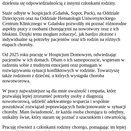
dzielenia się odpowiedzialnością z innymi członkami rodziny.
Staże odbyte w hospicjach (Gdańsk, Sopot, Puck), na Oddziale
Dziecięcym oraz na Oddziale Hematologii Uniwersyteckiego
Centrum Klinicznego w Gdańsku pozwoliły mi poznać różnorodne
aspekty pracy z osobami chorującymi na nowotwory oraz z ich
bliskimi. Dzięki temu mogłam zobaczyć, jak bardzo złożone i
indywidualne są potrzeby pacjentów oraz ich rodzin na różnych
etapach choroby.
Od 2025 roku pracuję w Hospicjum Domowym, odwiedzając
pacjentów w ich domach. Dbam o ich samopoczucie, wspieram w
radzeniu sobie z trudnymi emocjami oraz pomagam w
rozwiązywaniu sytuacji konfliktowych w rodzinie. Towarzyszę
także rodzinom z dziećmi, u których wystąpiła choroba
nowotworowa.
W pracy najważniejsze są dla mnie uważność i empatia, które
pozwalają lepiej zrozumieć potrzeby osoby z diagnozą
nowotworową, udzielić adekwatnego wsparcia i wspólnie
poszukiwać rozwiązań poprawiających funkcjonowanie w sytuacji
choroby. Mam świadomość, że każda osoba chorująca to odrębny,
unikalny świat, który staram się poznać z szacunkiem i otwartością.
Pracuję również z członkami rodziny chorego, pomagając im lepiej