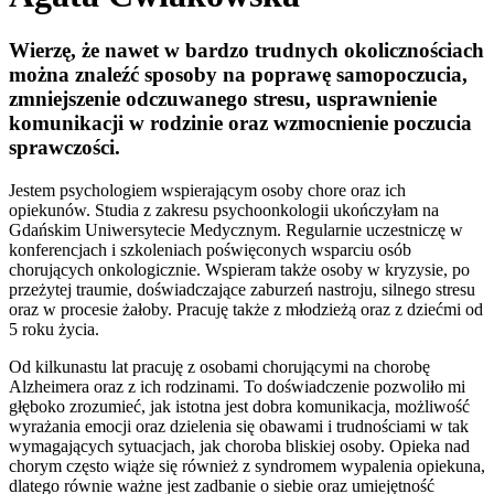
Wierzę, że nawet w bardzo trudnych okolicznościach
można znaleźć sposoby na poprawę samopoczucia,
zmniejszenie odczuwanego stresu, usprawnienie
komunikacji w rodzinie oraz wzmocnienie poczucia
sprawczości.
Jestem psychologiem wspierającym osoby chore oraz ich
opiekunów. Studia z zakresu psychoonkologii ukończyłam na
Gdańskim Uniwersytecie Medycznym. Regularnie uczestniczę w
konferencjach i szkoleniach poświęconych wsparciu osób
chorujących onkologicznie. Wspieram także osoby w kryzysie, po
przeżytej traumie, doświadczające zaburzeń nastroju, silnego stresu
oraz w procesie żałoby. Pracuję także z młodzieżą oraz z dziećmi od
5 roku życia.
Od kilkunastu lat pracuję z osobami chorującymi na chorobę
Alzheimera oraz z ich rodzinami. To doświadczenie pozwoliło mi
głęboko zrozumieć, jak istotna jest dobra komunikacja, możliwość
wyrażania emocji oraz dzielenia się obawami i trudnościami w tak
wymagających sytuacjach, jak choroba bliskiej osoby. Opieka nad
chorym często wiąże się również z syndromem wypalenia opiekuna,
dlatego równie ważne jest zadbanie o siebie oraz umiejętność