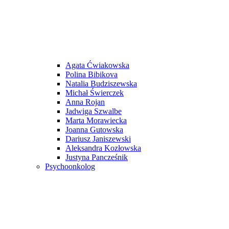
Agata Ćwiakowska
Polina Bibikova
Natalia Budziszewska
Michał Świerczek
Anna Rojan
Jadwiga Szwalbe
Marta Morawiecka
Joanna Gutowska
Dariusz Janiszewski
Aleksandra Kozłowska
Justyna Pancześnik
Psychoonkolog