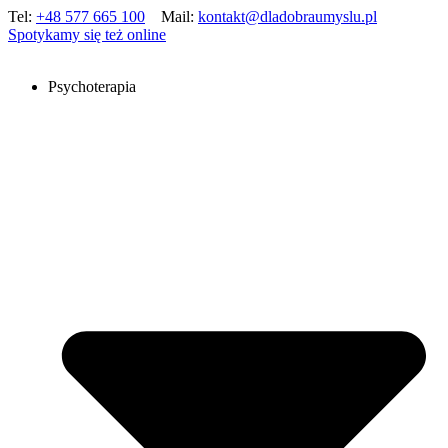
Tel:
+48 577 665 100
Mail:
kontakt@dladobraumyslu.pl
Spotykamy się też online
Psychoterapia