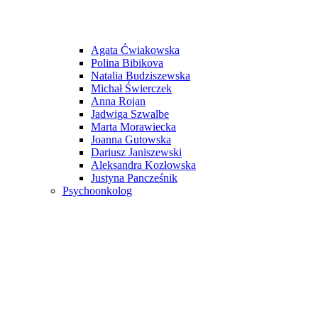
Agata Ćwiakowska
Polina Bibikova
Natalia Budziszewska
Michał Świerczek
Anna Rojan
Jadwiga Szwalbe
Marta Morawiecka
Joanna Gutowska
Dariusz Janiszewski
Aleksandra Kozłowska
Justyna Pancześnik
Psychoonkolog