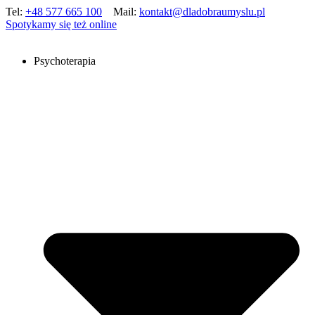
Tel:
+48 577 665 100
Mail:
kontakt@dladobraumyslu.pl
Spotykamy się też online
Psychoterapia