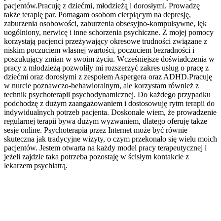
pacjentów.Pracuję z dziećmi, młodzieżą i dorosłymi. Prowadzę
także terapię par. Pomagam osobom cierpiącym na depresję,
zaburzenia osobowości, zaburzenia obsesyjno-kompulsywne, lęk
uogólniony, nerwicę i inne schorzenia psychiczne. Z mojej pomocy
korzystają pacjenci przeżywający okresowe trudności związane z
niskim poczuciem własnej wartości, poczuciem bezradności i
poszukujący zmian w swoim życiu. Wcześniejsze doświadczenia w
pracy z młodzieżą pozwoliły mi rozszerzyć zakres usług o pracę z
dziećmi oraz dorosłymi z zespołem Aspergera oraz ADHD.Pracuję
w nurcie poznawczo-behawioralnym, ale korzystam również z
technik psychoterapii psychodynamicznej. Do każdego przypadku
podchodzę z dużym zaangażowaniem i dostosowuję rytm terapii do
indywidualnych potrzeb pacjenta. Doskonale wiem, że prowadzenie
regularnej terapii bywa dużym wyzwaniem, dlatego oferuję także
sesje online. Psychoterapia przez Internet może być równie
skuteczna jak tradycyjne wizyty, o czym przekonało się wielu moich
pacjentów. Jestem otwarta na każdy model pracy terapeutycznej i
jeżeli zajdzie taka potrzeba pozostaję w ścisłym kontakcie z
lekarzem psychiatrą.