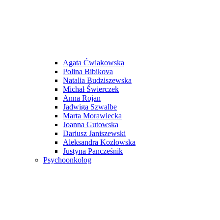
Agata Ćwiakowska
Polina Bibikova
Natalia Budziszewska
Michał Świerczek
Anna Rojan
Jadwiga Szwalbe
Marta Morawiecka
Joanna Gutowska
Dariusz Janiszewski
Aleksandra Kozłowska
Justyna Pancześnik
Psychoonkolog