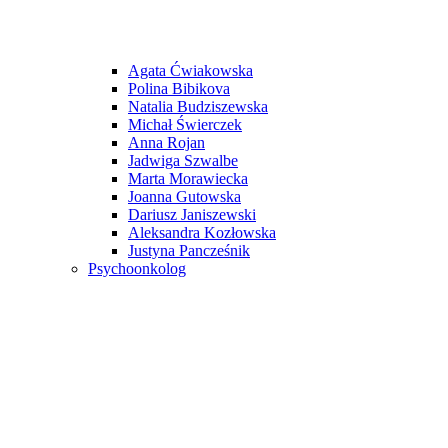
Agata Ćwiakowska
Polina Bibikova
Natalia Budziszewska
Michał Świerczek
Anna Rojan
Jadwiga Szwalbe
Marta Morawiecka
Joanna Gutowska
Dariusz Janiszewski
Aleksandra Kozłowska
Justyna Pancześnik
Psychoonkolog