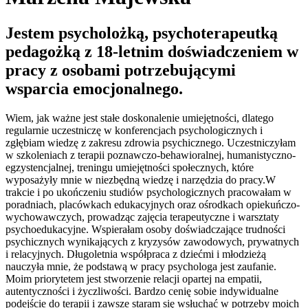
Jestem psycholożką, psychoterapeutką
pedagożką z 18-letnim doświadczeniem w
pracy z osobami potrzebującymi
wsparcia emocjonalnego.
Wiem, jak ważne jest stałe doskonalenie umiejętności, dlatego
regularnie uczestniczę w konferencjach psychologicznych i
zgłębiam wiedzę z zakresu zdrowia psychicznego. Uczestniczyłam
w szkoleniach z terapii poznawczo-behawioralnej, humanistyczno-
egzystencjalnej, treningu umiejętności społecznych, które
wyposażyły mnie w niezbędną wiedzę i narzędzia do pracy.W
trakcie i po ukończeniu studiów psychologicznych pracowałam w
poradniach, placówkach edukacyjnych oraz ośrodkach opiekuńczo-
wychowawczych, prowadząc zajęcia terapeutyczne i warsztaty
psychoedukacyjne. Wspierałam osoby doświadczające trudności
psychicznych wynikających z kryzysów zawodowych, prywatnych
i relacyjnych. Długoletnia współpraca z dziećmi i młodzieżą
nauczyła mnie, że podstawą w pracy psychologa jest zaufanie.
Moim priorytetem jest stworzenie relacji opartej na empatii,
autentyczności i życzliwości. Bardzo cenię sobie indywidualne
podejście do terapii i zawsze staram się wsłuchać w potrzeby moich