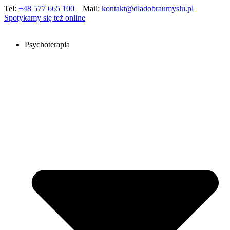
Tel:
+48 577 665 100
Mail:
kontakt@dladobraumyslu.pl
Spotykamy się też online
Psychoterapia