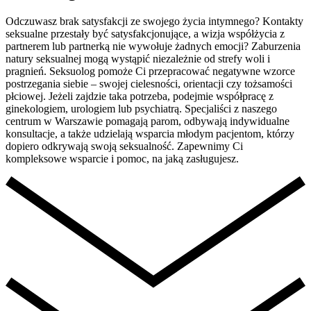
Odczuwasz brak satysfakcji ze swojego życia intymnego? Kontakty
seksualne przestały być satysfakcjonujące, a wizja współżycia z
partnerem lub partnerką nie wywołuje żadnych emocji? Zaburzenia
natury seksualnej mogą wystąpić niezależnie od strefy woli i
pragnień. Seksuolog pomoże Ci przepracować negatywne wzorce
postrzegania siebie – swojej cielesności, orientacji czy tożsamości
płciowej. Jeżeli zajdzie taka potrzeba, podejmie współpracę z
ginekologiem, urologiem lub psychiatrą. Specjaliści z naszego
centrum w Warszawie pomagają parom, odbywają indywidualne
konsultacje, a także udzielają wsparcia młodym pacjentom, którzy
dopiero odkrywają swoją seksualność. Zapewnimy Ci
kompleksowe wsparcie i pomoc, na jaką zasługujesz.