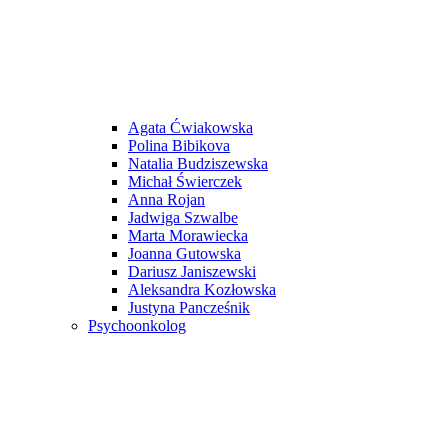
Agata Ćwiakowska
Polina Bibikova
Natalia Budziszewska
Michał Świerczek
Anna Rojan
Jadwiga Szwalbe
Marta Morawiecka
Joanna Gutowska
Dariusz Janiszewski
Aleksandra Kozłowska
Justyna Pancześnik
Psychoonkolog