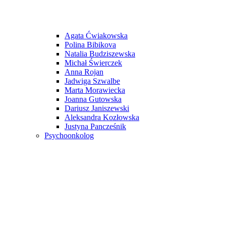
Agata Ćwiakowska
Polina Bibikova
Natalia Budziszewska
Michał Świerczek
Anna Rojan
Jadwiga Szwalbe
Marta Morawiecka
Joanna Gutowska
Dariusz Janiszewski
Aleksandra Kozłowska
Justyna Pancześnik
Psychoonkolog