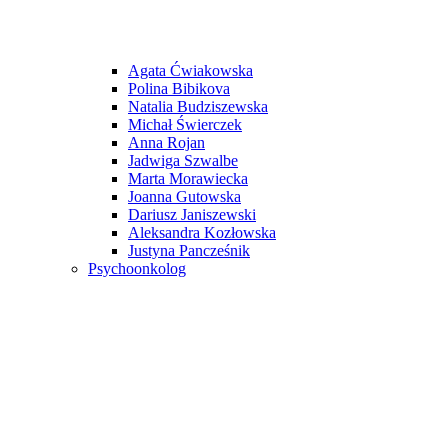
Agata Ćwiakowska
Polina Bibikova
Natalia Budziszewska
Michał Świerczek
Anna Rojan
Jadwiga Szwalbe
Marta Morawiecka
Joanna Gutowska
Dariusz Janiszewski
Aleksandra Kozłowska
Justyna Pancześnik
Psychoonkolog