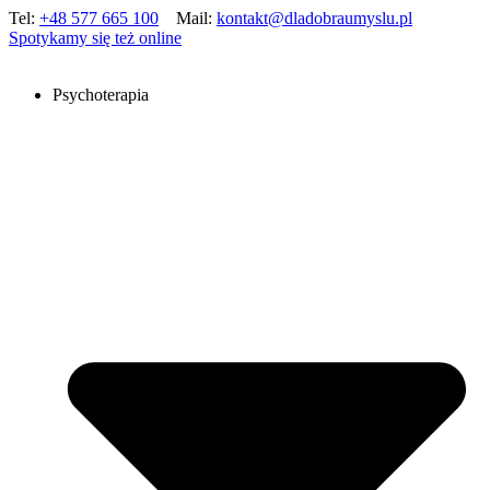
Tel:
+48 577 665 100
Mail:
kontakt@dladobraumyslu.pl
Spotykamy się też online
Psychoterapia