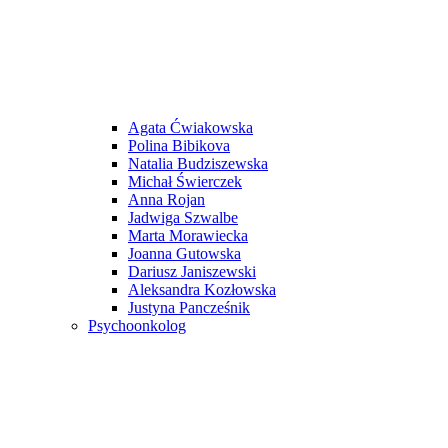
Agata Ćwiakowska
Polina Bibikova
Natalia Budziszewska
Michał Świerczek
Anna Rojan
Jadwiga Szwalbe
Marta Morawiecka
Joanna Gutowska
Dariusz Janiszewski
Aleksandra Kozłowska
Justyna Pancześnik
Psychoonkolog