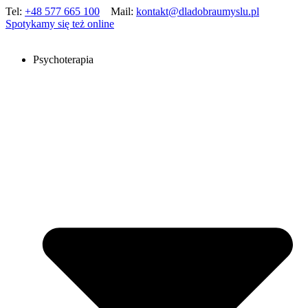
Tel:
+48 577 665 100
Mail:
kontakt@dladobraumyslu.pl
Spotykamy się też online
Psychoterapia