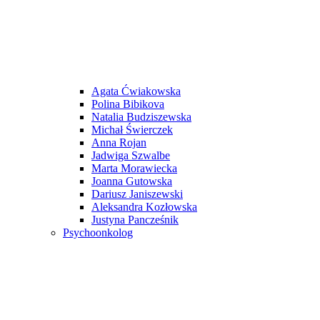
Agata Ćwiakowska
Polina Bibikova
Natalia Budziszewska
Michał Świerczek
Anna Rojan
Jadwiga Szwalbe
Marta Morawiecka
Joanna Gutowska
Dariusz Janiszewski
Aleksandra Kozłowska
Justyna Pancześnik
Psychoonkolog