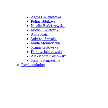
Agata Ćwiakowska
Polina Bibikova
Natalia Budziszewska
Michał Świerczek
Anna Rojan
Jadwiga Szwalbe
Marta Morawiecka
Joanna Gutowska
Dariusz Janiszewski
Aleksandra Kozłowska
Justyna Pancześnik
Psychoonkolog