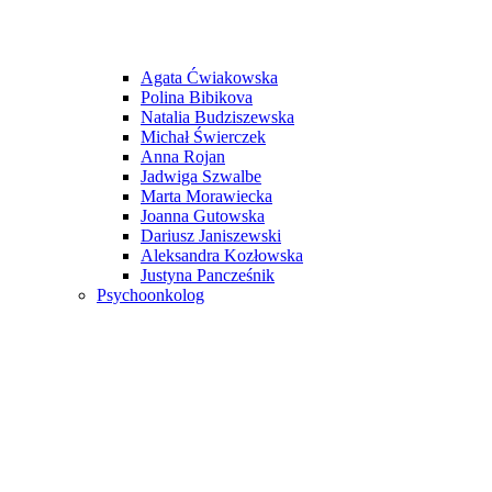
Agata Ćwiakowska
Polina Bibikova
Natalia Budziszewska
Michał Świerczek
Anna Rojan
Jadwiga Szwalbe
Marta Morawiecka
Joanna Gutowska
Dariusz Janiszewski
Aleksandra Kozłowska
Justyna Pancześnik
Psychoonkolog