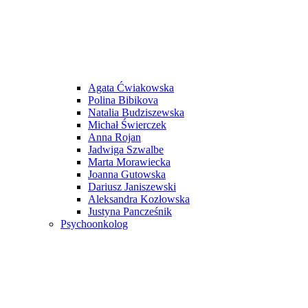
Agata Ćwiakowska
Polina Bibikova
Natalia Budziszewska
Michał Świerczek
Anna Rojan
Jadwiga Szwalbe
Marta Morawiecka
Joanna Gutowska
Dariusz Janiszewski
Aleksandra Kozłowska
Justyna Pancześnik
Psychoonkolog