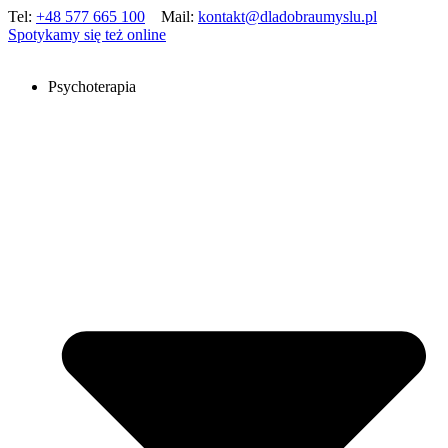
Tel:
+48 577 665 100
Mail:
kontakt@dladobraumyslu.pl
Spotykamy się też online
Psychoterapia