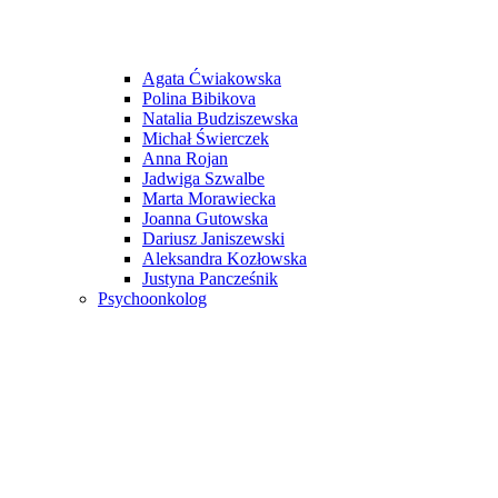
Agata Ćwiakowska
Polina Bibikova
Natalia Budziszewska
Michał Świerczek
Anna Rojan
Jadwiga Szwalbe
Marta Morawiecka
Joanna Gutowska
Dariusz Janiszewski
Aleksandra Kozłowska
Justyna Pancześnik
Psychoonkolog