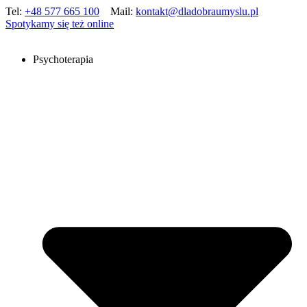
Tel:
+48 577 665 100
Mail:
kontakt@dladobraumyslu.pl
Spotykamy się też online
Psychoterapia