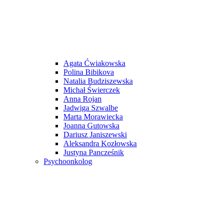
Agata Ćwiakowska
Polina Bibikova
Natalia Budziszewska
Michał Świerczek
Anna Rojan
Jadwiga Szwalbe
Marta Morawiecka
Joanna Gutowska
Dariusz Janiszewski
Aleksandra Kozłowska
Justyna Pancześnik
Psychoonkolog