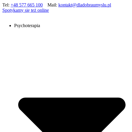
Tel:
+48 577 665 100
Mail:
kontakt@dladobraumyslu.pl
Spotykamy się też online
Psychoterapia