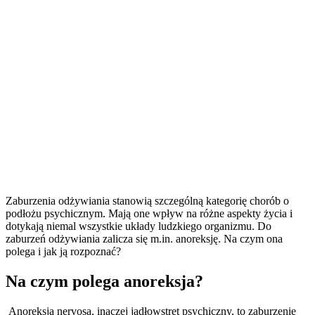
Zaburzenia odżywiania
stanowią szczególną kategorię chorób o
podłożu psychicznym
. Mają one wpływ na różne aspekty życia i
dotykają niemal wszystkie układy ludzkiego organizmu. Do
zaburzeń odżywiania
zalicza się m.in. anoreksję. Na czym ona
polega i jak ją rozpoznać?
Na czym polega anoreksja?
Anoreksja nervosa,
inaczej jadłowstręt psychiczny
, to
zaburzenie