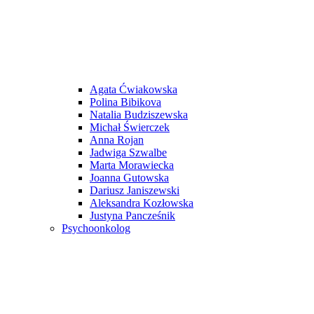
Agata Ćwiakowska
Polina Bibikova
Natalia Budziszewska
Michał Świerczek
Anna Rojan
Jadwiga Szwalbe
Marta Morawiecka
Joanna Gutowska
Dariusz Janiszewski
Aleksandra Kozłowska
Justyna Pancześnik
Psychoonkolog